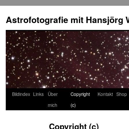
Skip
to
Astrofotografie mit Hansjörg 
content
Bildindex
Links
Über
Copyright
Kontakt
Shop
mich
(c)
Copyright (c)