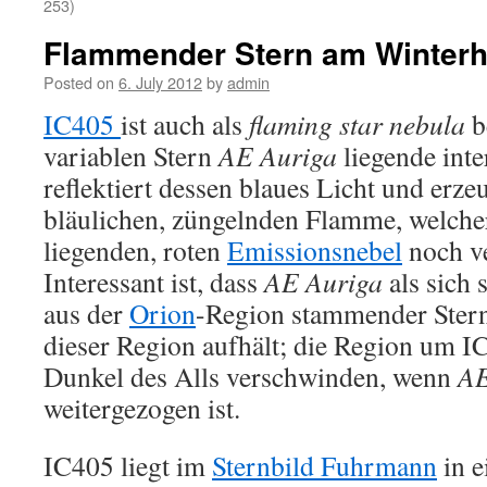
253)
Flammender Stern am Winter
Posted on
6. July 2012
by
admin
IC405
ist auch als
flaming star nebula
b
variablen Stern
AE Auriga
liegende inte
reflektiert dessen blaues Licht und erze
bläulichen, züngelnden Flamme, welche
liegenden, roten
Emissionsnebel
noch ve
Interessant ist, dass
AE Auriga
als sich 
aus der
Orion
-Region stammender Stern
dieser Region aufhält; die Region um I
Dunkel des Alls verschwinden, wenn
AE
weitergezogen ist.
IC405 liegt im
Sternbild Fuhrmann
in e