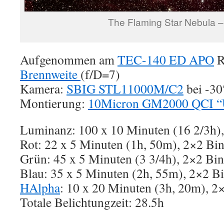
The Flaming Star Nebula 
Aufgenommen am
TEC-140 ED APO
R
Brennweite
(f/D=7)
Kamera:
SBIG STL11000M/C2
bei -30
Montierung:
10Micron GM2000 QCI “U
Luminanz: 100 x 10 Minuten (16 2/3h),
Rot: 22 x 5 Minuten (1h, 50m), 2×2 Bi
Grün: 45 x 5 Minuten (3 3/4h), 2×2 Bi
Blau: 35 x 5 Minuten (2h, 55m), 2×2 B
HAlpha
: 10 x 20 Minuten (3h, 20m), 2
Totale Belichtungzeit: 28.5h