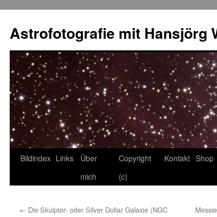
Skip
to
Astrofotografie mit Hansjörg 
content
Bildindex
Links
Über
Copyright
Kontakt
Shop
mich
(c)
←
Die Skulptor- oder Silver Dollar Galaxie (NGC
Messie