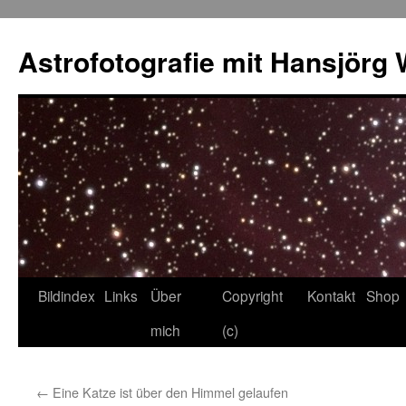
Skip
to
Astrofotografie mit Hansjörg 
content
Bildindex
Links
Über
Copyright
Kontakt
Shop
mich
(c)
←
Eine Katze ist über den Himmel gelaufen