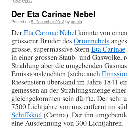
(NGC6334)
Der Eta Carinae Nebel
Posted on
5. December 2013
by
admin
Der
Eta Carinae Nebel
könnte von einem
grösserer Bruder des
Orionnebels
anges
grosse, supermassive Stern
Eta Carinae
in einer grossen Staub- und Gaswolke, r
Strahlung aber die umgebenden Gasma
Emissionsleuchten (siehe auch
Emissio
Riesenstern überstand im Jahre 1841 e
gemessen an der Strahlungsmenge eine
gleichgekommen sein dürfte. Der sehr un
7500 Lichtjahre von uns entfernt im sü
Schiffskiel
(Carina). Der ihn umgebende
eine Ausdehnung von 300 Lichtjahren.