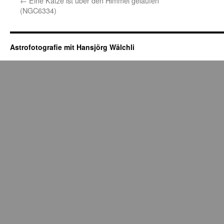
←
Eine Katze ist über den Himmel gelaufen
(NGC6334)
Astrofotografie mit Hansjörg Wälchli