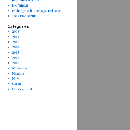
gewaltigen Ausbruchs
Leo Triplett
Frühlingsnacht in Rüegsauschachen
The Orion nebula
Categories
2008
2011
2012
2012
2015
2017
2018
Mirasteilas
Namibia
News
SonBi
Uncategorized