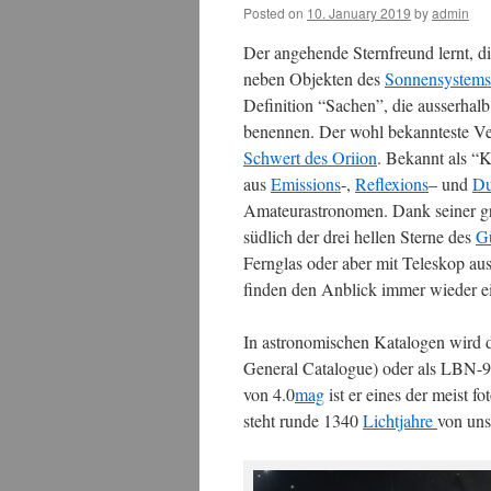
Posted on
10. January 2019
by
admin
Der angehende Sternfreund lernt, di
neben Objekten des
Sonnensystem
Definition “Sachen”, die ausserhal
benennen. Der wohl bekannteste Ver
Schwert des Oriion
. Bekannt als “
aus
Emissions
-,
Reflexions
– und
Du
Amateurastronomen. Dank seiner g
südlich der drei hellen Sterne des
Gü
Fernglas oder aber mit Teleskop aus
finden den Anblick immer wieder ei
In astronomischen Katalogen wird 
General Catalogue) oder als LBN-974
von 4.0
mag
ist er eines der meist 
steht runde 1340
Lichtjahre
von uns