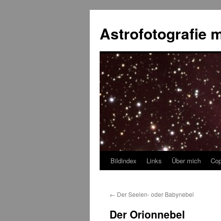
Skip
to
Astrofotografie m
content
Bildindex
Links
Über mich
Cop
←
Der Seelen- oder Babynebel
Der Orionnebel