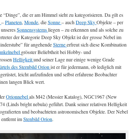
e “Dinge”, die er am Himmel sieht zu kategorisieren. Da gilt es
s
–
Planeten
,
Monde
, die
Sonne
– auch
Deep Sky
Objekte – per
b unseres
Sonnensystems
liegen – zu erkennen und als solche zu
treter der Kategorie Deep Sky Objekt ist der grosse Nebel im
Kinderstube” für angehende
Sterne
erfreut sich diese Kombination
nkelnebel
grösster Beliebtheit bei Hobby- und
rossen
Helligkeit
und seiner Lage nur einige wenige Grade
rtels des Sternbild Orion
ist er für jedermann, ob lediglich mit
gerüstet, leicht aufzufinden und selbst erfahrene Beobachter
nen langen Blick wert.
der
Orionnebel
als M42 (Messier Katalog), NGC1967 (New
 (Linds bright nebula) geführt. Dank seiner relativen Helligkeit
fotografierten und beobachteten astronomischen Objekte. Der Nebel
 entfernt im
Stenbild
Orion
.