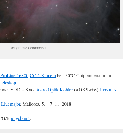
Der grosse Orionnebel
)
ProLine 16800
CCD Kamera
bei -30°C Chiptemperatur an
lteleskop
eite: f/D = 8 aof
Astro Optik Kohler
(AOKSwiss)
Herkules
,
Llucmajor
, Mallorca, 5. – 7. 11. 2018
 R/G/B
ungebinnt
.