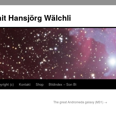
it Hansjörg Wälchli
yright (c)
Kontakt
Shop
Bildindex – Son Bi
The great Andromeda galaxy (M31)
→