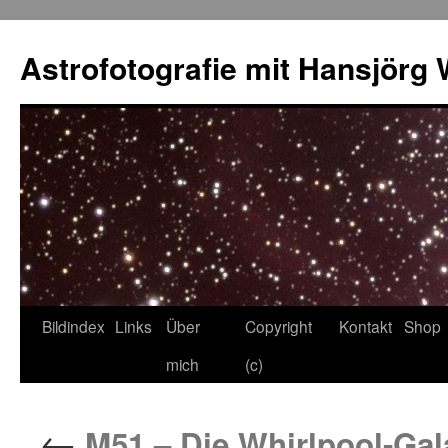
Skip
to
Astrofotografie mit Hansjörg 
content
Bildindex
Links
Über
Copyright
Kontakt
Shop
mich
(c)
←
M51 – Die Whirlpool-Gal