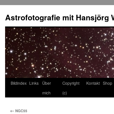
Skip
to
Astrofotografie mit Hansjörg 
content
Bildindex
Links
Über
Copyright
Kontakt
Shop
mich
(c)
←
NGC55