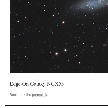
Edge-On Galaxy NGX55
Bookmark the
permalink
.