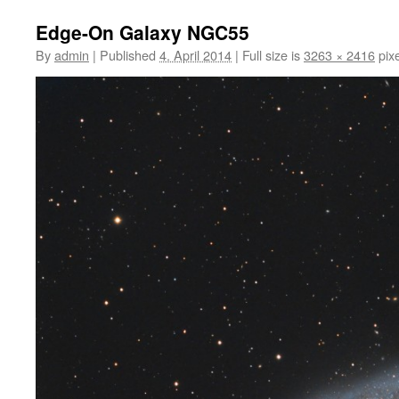
Edge-On Galaxy NGC55
By
admin
|
Published
4. April 2014
|
Full size is
3263 × 2416
pixe