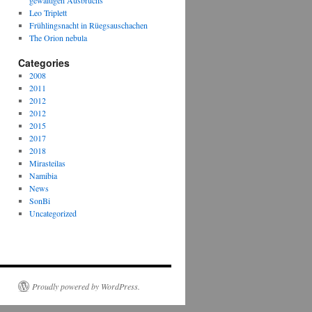
gewaltigen Ausbruchs
Leo Triplett
Frühlingsnacht in Rüegsauschachen
The Orion nebula
Categories
2008
2011
2012
2012
2015
2017
2018
Mirasteilas
Namibia
News
SonBi
Uncategorized
Proudly powered by WordPress.