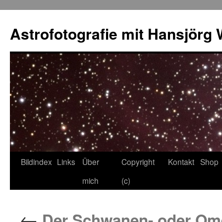
Skip
to
Astrofotografie mit Hansjörg 
content
Bildindex
Links
Über
Copyright
Kontakt
Shop
mich
(c)
←
Der Schwanen- oder Ome