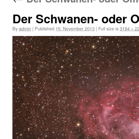
Der Schwanen- oder 
By
admin
|
Published
15. November 2013
|
Full size is
3184 × 2